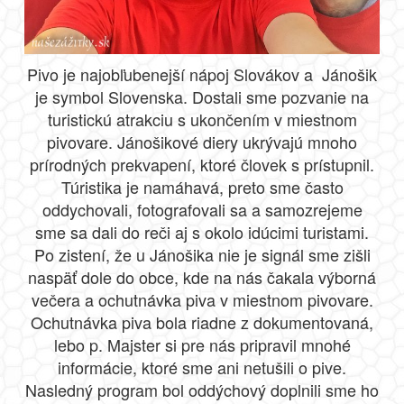
Pivo je najobľubenejší nápoj Slovákov a Jánošik
je symbol Slovenska. Dostali sme pozvanie na
turistickú atrakciu s ukončením v miestnom
pivovare. Jánošikové diery ukrývajú mnoho
prírodných prekvapení, ktoré človek s prístupnil.
Túristika je namáhavá, preto sme často
oddychovali, fotografovali sa a samozrejeme
sme sa dali do reči aj s okolo idúcimi turistami.
Po zistení, že u Jánošika nie je signál sme zišli
naspäť dole do obce, kde na nás čakala výborná
večera a ochutnávka piva v miestnom pivovare.
Ochutnávka piva bola riadne z dokumentovaná,
lebo p. Majster si pre nás pripravil mnohé
informácie, ktoré sme ani netušili o pive.
Nasledný program bol oddýchový doplnili sme ho