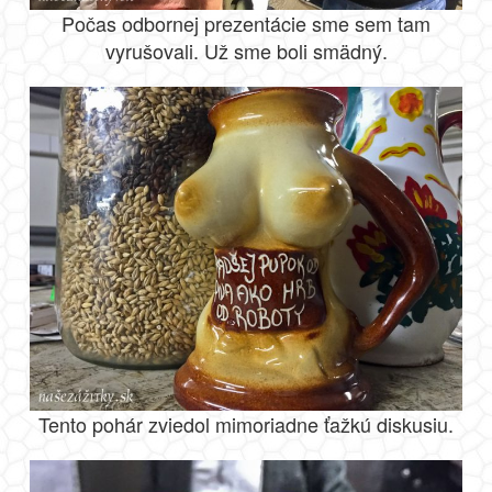
Počas odbornej prezentácie sme sem tam
vyrušovali. Už sme boli smädný.
Tento pohár zviedol mimoriadne ťažkú diskusiu.